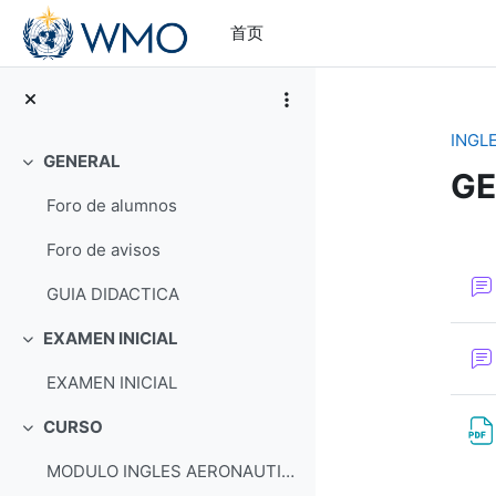
跳到主要内容
首页
INGL
GENERAL
折叠
GE
Foro de alumnos
章
Foro de avisos
GUIA DIDACTICA
EXAMEN INICIAL
折叠
EXAMEN INICIAL
CURSO
折叠
MODULO INGLES AERONAUTICO