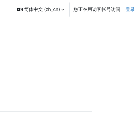
简体中文 ‎(zh_cn)‎
您正在用访客帐号访问
登录