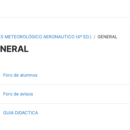
ES METEOROLÓGICO AERONAUTICO (4ª ED.)
GENERAL
NERAL
节大纲
讨论区
Foro de alumnos
讨论区
Foro de avisos
文件
GUIA DIDACTICA