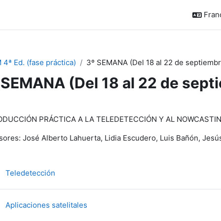
França
 4ª Ed. (fase práctica)
3º SEMANA (Del 18 al 22 de septiembr
 SEMANA (Del 18 al 22 de sept
sumé de section
ODUCCIÓN PRÁCTICA A LA TELEDETECCIÓN Y AL NOWCASTI
sores: José Alberto Lahuerta, Lidia Escudero, Luis Bañón, Jes
Fichier
Teledetección
Dossier
Aplicaciones satelitales