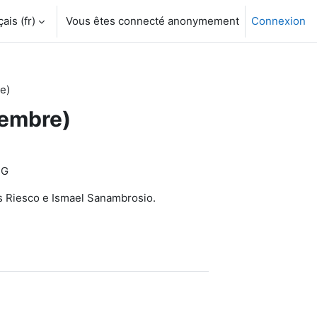
is ‎(fr)‎
Vous êtes connecté anonymement
Connexion
e)
iembre)
NG
ús Riesco e Ismael Sanambrosio.