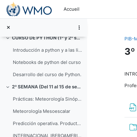
Modelos climáticos
Passer au contenu principal
Accueil
Sistema entorno Linux y supercomputador
Supercomputador
CURSO DE PYTHON (1º y 2º semana)
PIB-M
Replier
3º
Introducción a python y a las librerías científicas
Notebooks de python del curso
Ré
INTR
Desarrollo del curso de Python.
Profe
2º SEMANA (Del 11 al 15 de septiembre)
Replier
Prácticas: Meteorología Sinóptica
Meteorología Mesoescalar
Predicción operativa. Productos y uso del EPS del ECMWF
INTERNACIONAL IBEROAMERICA 2023 MTG