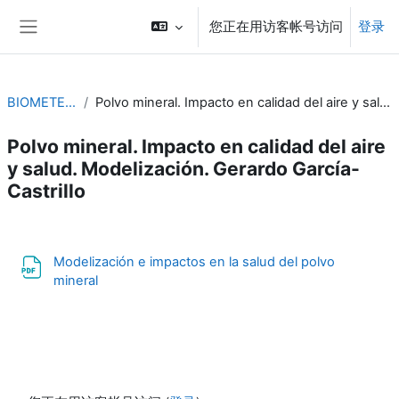
跳到主要内容
您正在用访客帐号访问
登录
停靠面板
BIOMETEOROLOGÍA
Polvo mineral. Impacto en calidad del aire y salud. Modelización. Gerardo García-Castrillo
Polvo mineral. Impacto en calidad del aire
y salud. Modelización. Gerardo García-
Castrillo
章节大纲
Modelización e impactos en la salud del polvo
文件
mineral