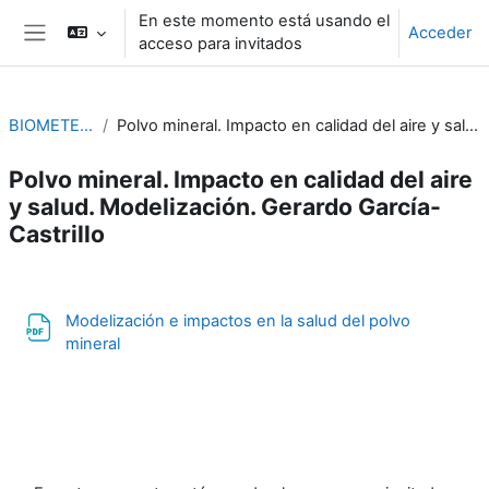
Salta al contenido principal
En este momento está usando el
Acceder
acceso para invitados
Panel lateral
BIOMETEOROLOGÍA
Polvo mineral. Impacto en calidad del aire y salud. Modelización. Gerardo García-Castrillo
Polvo mineral. Impacto en calidad del aire
y salud. Modelización. Gerardo García-
Castrillo
Perfilado de sección
Modelización e impactos en la salud del polvo
Archivo
mineral