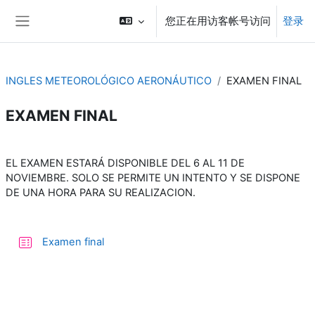
跳到主要内容
您正在用访客帐号访问
登录
停靠面板
INGLES METEOROLÓGICO AERONÁUTICO
EXAMEN FINAL
EXAMEN FINAL
章节大纲
EL EXAMEN ESTARÁ DISPONIBLE DEL 6 AL 11 DE
NOVIEMBRE. SOLO SE PERMITE UN INTENTO Y SE DISPONE
DE UNA HORA PARA SU REALIZACION.
测验
Examen final