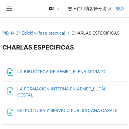
跳到主要内容
您正在用访客帐号访问
登录
停靠面板
PIB-M 3ª Edición (fase práctica)
CHARLAS ESPECIFICAS
CHARLAS ESPECIFICAS
章节大纲
文件
LA BIBLIOTECA DE AEMET_ELENA MORATO
LA FORMACIÓN INTERNA EN AEMET_LUCÍA
文件
GESTAL
文件
ESTRUCTURA Y SERVICIO PUBLICO_ANA CASALS