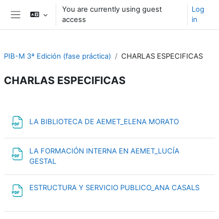
Skip to main content
You are currently using guest
Log
access
in
Side panel
PIB-M 3ª Edición (fase práctica)
CHARLAS ESPECIFICAS
CHARLAS ESPECIFICAS
Section outline
File
LA BIBLIOTECA DE AEMET_ELENA MORATO
LA FORMACIÓN INTERNA EN AEMET_LUCÍA
File
GESTAL
File
ESTRUCTURA Y SERVICIO PUBLICO_ANA CASALS