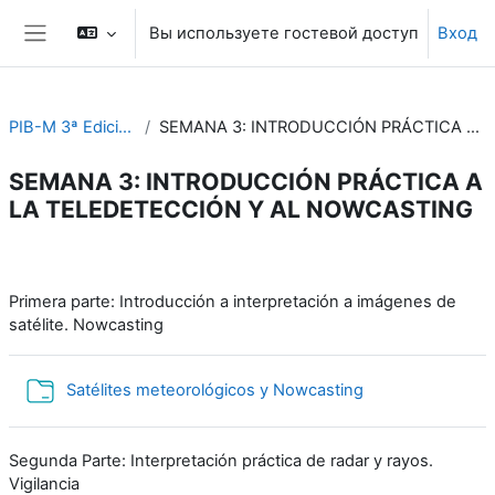
Перейти к основному содержанию
Вы используете гостевой доступ
Вход
Боковая панель
PIB-M 3ª Edición (fase práctica)
SEMANA 3: INTRODUCCIÓN PRÁCTICA A LA TELEDETECCIÓN Y AL NOWCASTING
SEMANA 3: INTRODUCCIÓN PRÁCTICA A
LA TELEDETECCIÓN Y AL NOWCASTING
Section outline
Primera parte: Introducción a interpretación a imágenes de
satélite. Nowcasting
Папка
Satélites meteorológicos y Nowcasting
Segunda Parte: Interpretación práctica de radar y rayos.
Vigilancia