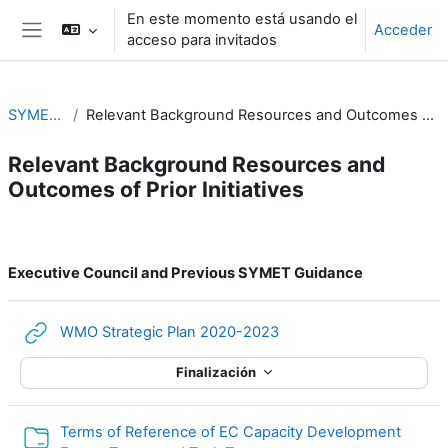
Salta al contenido principal
En este momento está usando el
Acceder
acceso para invitados
Panel lateral
SYMET-14
Relevant Background Resources and Outcomes of Prior Initiatives
Relevant Background Resources and
Outcomes of Prior Initiatives
Perfilado de sección
Executive Council and Previous SYMET Guidance
URL
WMO Strategic Plan 2020-2023
Finalización
Terms of Reference of EC Capacity Development