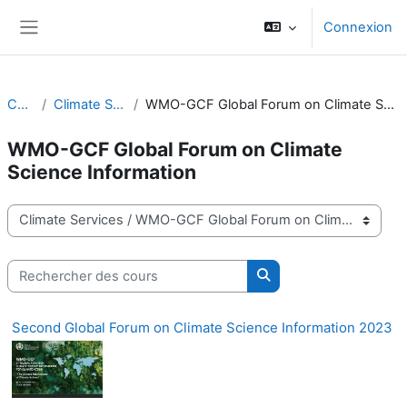
Passer au contenu principal
Connexion
Panneau latéral
Cours
Climate Services
WMO-GCF Global Forum on Climate Science Information
WMO-GCF Global Forum on Climate
Science Information
Catégories de cours
Rechercher des cours
Rechercher des cours
Second Global Forum on Climate Science Information 2023