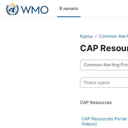
Перейти к основному содержанию
В начало
Курсы
Common Alerti
CAP Resou
Категории курсов
Поиск курса
CAP Resources
CAP Resources Portal (
Videos)