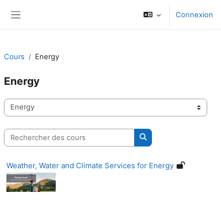
Passer au contenu principal
Connexion
Panneau latéral
Cours
Energy
Energy
Catégories de cours
Rechercher des cours
Rechercher des cours
Weather, Water and Climate Services for Energy