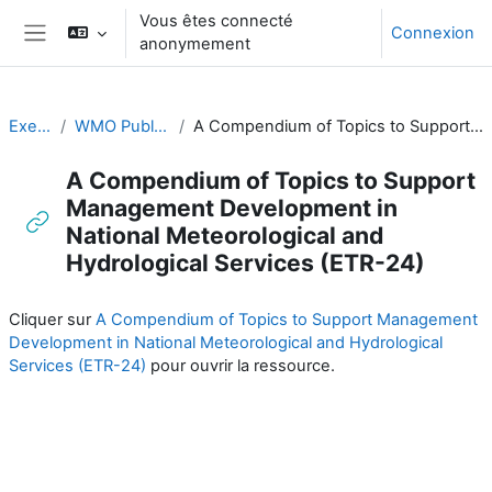
Passer au contenu principal
Vous êtes connecté
Connexion
anonymement
Panneau latéral
Executive Training
WMO Publications and Additional Resources
A Compendium of Topics to Support Management Development in National Meteorological and Hydrological Services (ETR-24)
A Compendium of Topics to Support
Management Development in
National Meteorological and
Hydrological Services (ETR-24)
Conditions d’achèvement
Cliquer sur
A Compendium of Topics to Support Management
Development in National Meteorological and Hydrological
Services (ETR-24)
pour ouvrir la ressource.