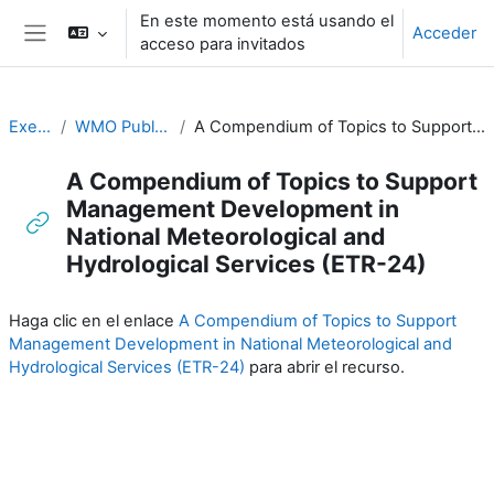
Salta al contenido principal
En este momento está usando el
Acceder
acceso para invitados
Panel lateral
Executive Training
WMO Publications and Additional Resources
A Compendium of Topics to Support Management Development in National Meteorological and Hydrological Services (ETR-24)
A Compendium of Topics to Support
Management Development in
National Meteorological and
Hydrological Services (ETR-24)
Requisitos de finalización
Haga clic en el enlace
A Compendium of Topics to Support
Management Development in National Meteorological and
Hydrological Services (ETR-24)
para abrir el recurso.