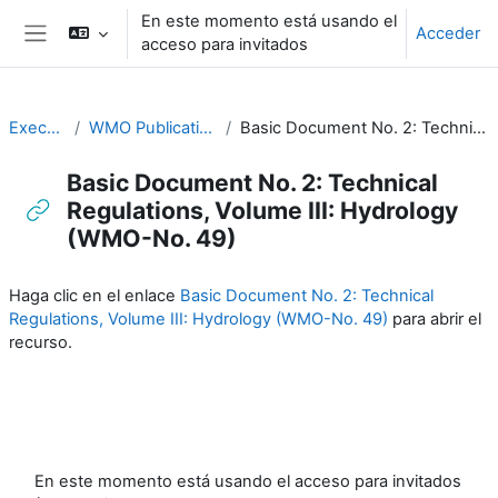
Salta al contenido principal
En este momento está usando el
Acceder
acceso para invitados
Panel lateral
Executive Training
WMO Publications and Additional Resources
Basic Document No. 2: Technical Regulations, Volume III: Hydrology (WMO-No. 49)
Basic Document No. 2: Technical
Regulations, Volume III: Hydrology
(WMO-No. 49)
Requisitos de finalización
Haga clic en el enlace
Basic Document No. 2: Technical
Regulations, Volume III: Hydrology (WMO-No. 49)
para abrir el
recurso.
En este momento está usando el acceso para invitados