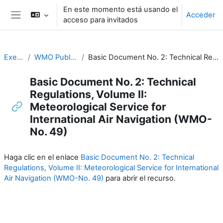
Salta al contenido principal
En este momento está usando el
Acceder
acceso para invitados
Panel lateral
Executive Training
WMO Publications and Additional Resources
Basic Document No. 2: Technical Regulations, Volume II: Meteorological Service for International Air Navigation (WMO-No. 49)
Basic Document No. 2: Technical
Regulations, Volume II:
Meteorological Service for
International Air Navigation (WMO-
No. 49)
Requisitos de finalización
Haga clic en el enlace
Basic Document No. 2: Technical
Regulations, Volume II: Meteorological Service for International
Air Navigation (WMO-No. 49)
para abrir el recurso.