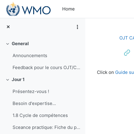
Skip to main content
Home
OJT C
General
Collapse
Announcements
Completion re
Feedback pour le cours OJT/CA en RA-I, session française
Click on
Guide s
Jour 1
Collapse
Présentez-vous !
Besoin d'expertise...
1.8 Cycle de compétences
Sceance practique: Fiche du poste pour un Barrista (faire du cafe)