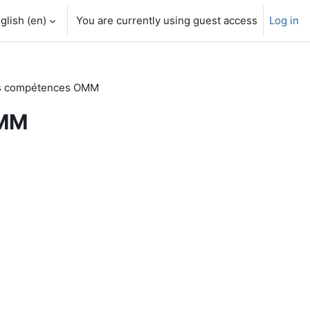
glish ‎(en)‎
You are currently using guest access
Log in
es compétences OMM
OMM