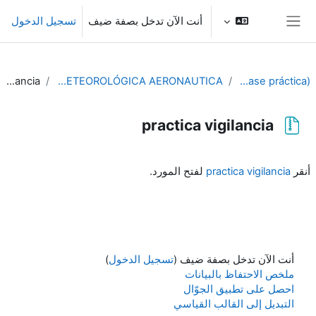
خطى إلى المحتوى الرئيسي
أنت الآن تدخل بصفة ضيف
تسجيل الدخول
واجهة جانبية
practica vigilancia
SEMANA 2: PRÁCTICAS DE PREDICCION METEOROLÓGICA AERONAUTICA
PIB-M 3ª Edición (fase práctica)
practica vigilancia
متطلبات الإكمال
أنقر
practica vigilancia
لفتح المورد.
أنت الآن تدخل بصفة ضيف (
تسجيل الدخول
)
ملخص الاحتفاظ بالبيانات
احصل على تطبيق الجوّال
التبديل إلى القالب القياسي