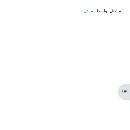
مشغل بواسطة
مودل
هرس المقرر