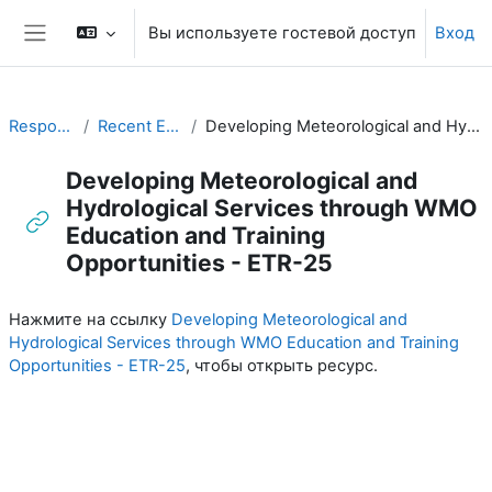
Перейти к основному содержанию
Вы используете гостевой доступ
Вход
Боковая панель
Responding to Challenges
Recent ETR Publications of Relevance
Developing Meteorological and Hydrological Services through WMO Education and Training Opportunities - ETR-25
Developing Meteorological and
Hydrological Services through WMO
Education and Training
Opportunities - ETR-25
Требуемые условия завершения
Нажмите на ссылку
Developing Meteorological and
Hydrological Services through WMO Education and Training
Opportunities - ETR-25
, чтобы открыть ресурс.