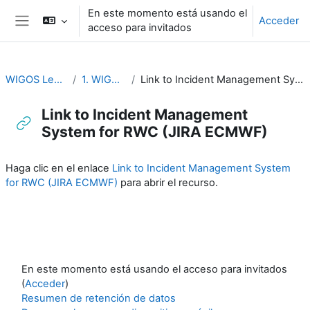
Salta al contenido principal
En este momento está usando el
Acceder
acceso para invitados
Panel lateral
WIGOS Learning Portal
1. WIGOS General
Link to Incident Management System for RWC (JIRA ECMWF)
Link to Incident Management
System for RWC (JIRA ECMWF)
Requisitos de finalización
Haga clic en el enlace
Link to Incident Management System
for RWC (JIRA ECMWF)
para abrir el recurso.
En este momento está usando el acceso para invitados
(
Acceder
)
Resumen de retención de datos