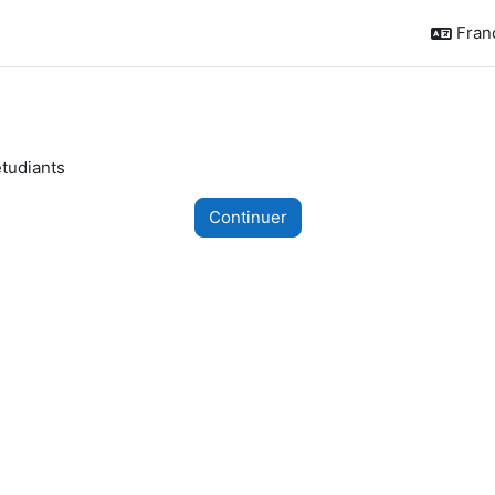
França
étudiants
Continuer