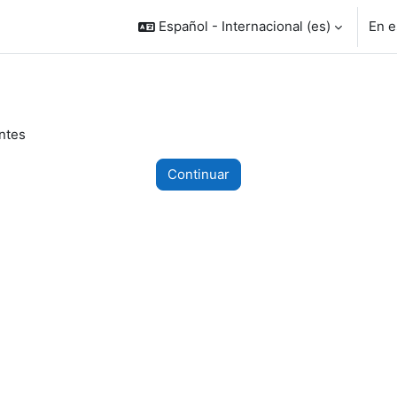
Español - Internacional ‎(es)‎
En e
ntes
Continuar