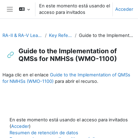
Salta al contenido principal
En este momento está usando el
Acceder
acceso para invitados
Panel lateral
RA-II & RA-V Leadership and Management
Key Reference Publications
Guide to the Implementation of QMSs for NMHSs (WMO-1100)
Guide to the Implementation of
QMSs for NMHSs (WMO-1100)
Requisitos de finalización
Haga clic en el enlace
Guide to the Implementation of QMSs
for NMHSs (WMO-1100)
para abrir el recurso.
En este momento está usando el acceso para invitados
(
Acceder
)
Resumen de retención de datos