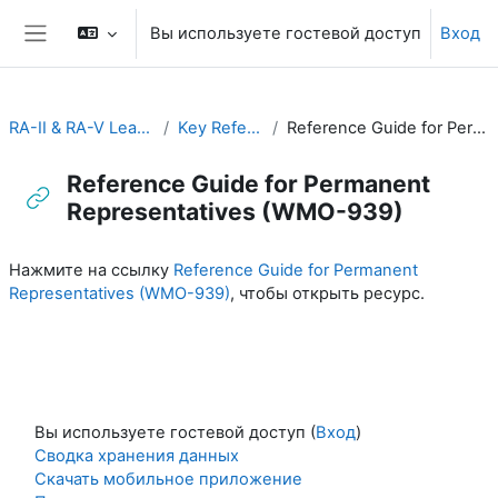
Перейти к основному содержанию
Вы используете гостевой доступ
Вход
Боковая панель
RA-II & RA-V Leadership and Management
Key Reference Publications
Reference Guide for Permanent Representatives (WMO-939)
Reference Guide for Permanent
Representatives (WMO-939)
Требуемые условия завершения
Нажмите на ссылку
Reference Guide for Permanent
Representatives (WMO-939)
, чтобы открыть ресурс.
Вы используете гостевой доступ (
Вход
)
Сводка хранения данных
Скачать мобильное приложение