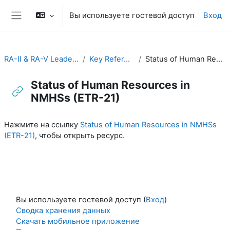
Перейти к основному содержанию
Вы используете гостевой доступ
Вход
Боковая панель
RA-II & RA-V Leadership and Management
Key Reference Publications
Status of Human Resources in NMHSs (ETR-21)
Status of Human Resources in
NMHSs (ETR-21)
Требуемые условия завершения
Нажмите на ссылку
Status of Human Resources in NMHSs
(ETR-21)
, чтобы открыть ресурс.
Вы используете гостевой доступ (
Вход
)
Сводка хранения данных
Скачать мобильное приложение