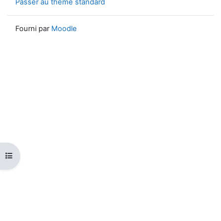
Passer au thème standard
Fourni par
Moodle
Ouvrir l’index du cours