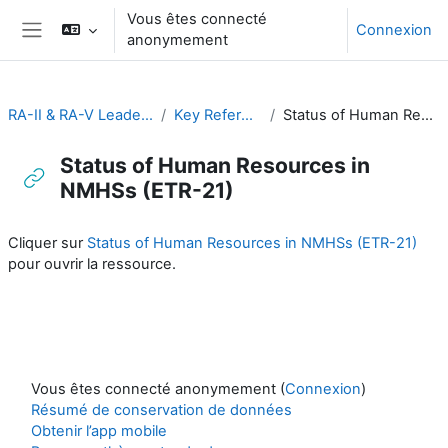
Passer au contenu principal
Vous êtes connecté
Connexion
anonymement
Panneau latéral
RA-II & RA-V Leadership and Management
Key Reference Publications
Status of Human Resources in NMHSs (ETR-21)
Status of Human Resources in
NMHSs (ETR-21)
Conditions d’achèvement
Cliquer sur
Status of Human Resources in NMHSs (ETR-21)
pour ouvrir la ressource.
Vous êtes connecté anonymement (
Connexion
)
Résumé de conservation de données
Obtenir l’app mobile