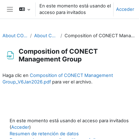
Salta al contenido principal
En este momento está usando el
Acceder
acceso para invitados
Panel lateral
About CONECT
About CONECT
Composition of CONECT Management Group
Composition of CONECT
Management Group
Requisitos de finalización
Haga clic en
Composition of CONECT Management
Group_V6Jan2026.pdf
para ver el archivo.
En este momento está usando el acceso para invitados
(
Acceder
)
Resumen de retención de datos