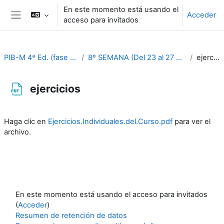
Salta al contenido principal
En este momento está usando el
Acceder
acceso para invitados
Panel lateral
PIB-M 4ª Ed. (fase práctica)
8º SEMANA (Del 23 al 27 de octubre)
ejercicios
ejercicios
Requisitos de finalización
Haga clic en
Ejercicios.Individuales.del.Curso.pdf
para ver el
archivo.
En este momento está usando el acceso para invitados
(
Acceder
)
Resumen de retención de datos