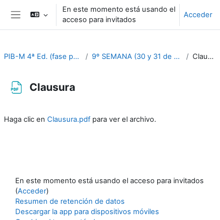
Salta al contenido principal
En este momento está usando el
Acceder
acceso para invitados
Panel lateral
PIB-M 4ª Ed. (fase práctica)
9º SEMANA (30 y 31 de octubre)
Clausura
Clausura
Requisitos de finalización
Haga clic en
Clausura.pdf
para ver el archivo.
En este momento está usando el acceso para invitados
(
Acceder
)
Resumen de retención de datos
Descargar la app para dispositivos móviles