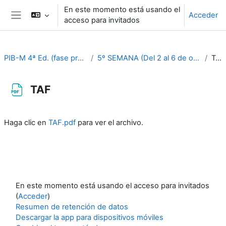
Salta al contenido principal
En este momento está usando el
Acceder
acceso para invitados
Panel lateral
PIB-M 4ª Ed. (fase práctica)
5º SEMANA (Del 2 al 6 de octubre)
TAF
TAF
Requisitos de finalización
Haga clic en
TAF.pdf
para ver el archivo.
En este momento está usando el acceso para invitados
(
Acceder
)
Resumen de retención de datos
Descargar la app para dispositivos móviles