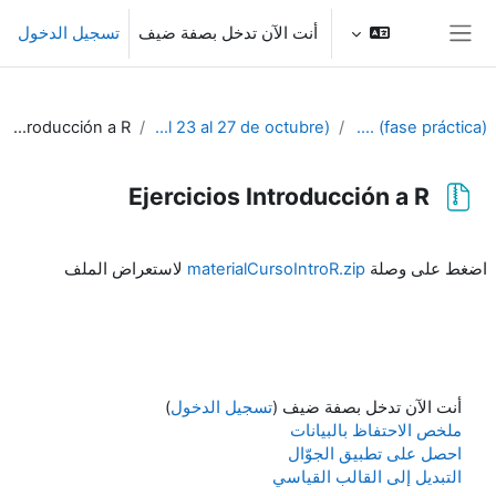
خطى إلى المحتوى الرئيسي
أنت الآن تدخل بصفة ضيف
تسجيل الدخول
واجهة جانبية
Ejercicios Introducción a R
8º SEMANA (Del 23 al 27 de octubre)
PIB-M 4ª Ed. (fase práctica)
Ejercicios Introducción a R
متطلبات الإكمال
اضغط على وصلة
materialCursoIntroR.zip
لاستعراض الملف
أنت الآن تدخل بصفة ضيف (
تسجيل الدخول
)
ملخص الاحتفاظ بالبيانات
احصل على تطبيق الجوّال
التبديل إلى القالب القياسي