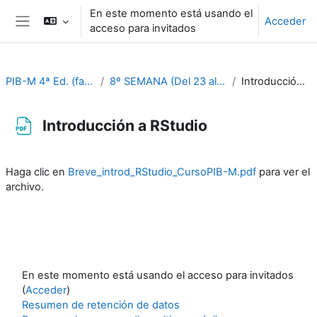
Salta al contenido principal
En este momento está usando el
Acceder
acceso para invitados
Panel lateral
PIB-M 4ª Ed. (fase práctica)
8º SEMANA (Del 23 al 27 de octubre)
Introducción a RStudio
Introducción a RStudio
Requisitos de finalización
Haga clic en
Breve_introd_RStudio_CursoPIB-M.pdf
para ver el
archivo.
En este momento está usando el acceso para invitados
(
Acceder
)
Resumen de retención de datos