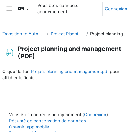
Passer au contenu principal
Vous êtes connecté
Connexion
anonymement
Panneau latéral
Transition to Automation Training Material
Project Planning and Management
Project planning and management (PDF)
Project planning and management
(PDF)
Conditions d’achèvement
Cliquer le lien
Project planning and management.pdf
pour
afficher le fichier.
Vous êtes connecté anonymement (
Connexion
)
Résumé de conservation de données
Obtenir l’app mobile