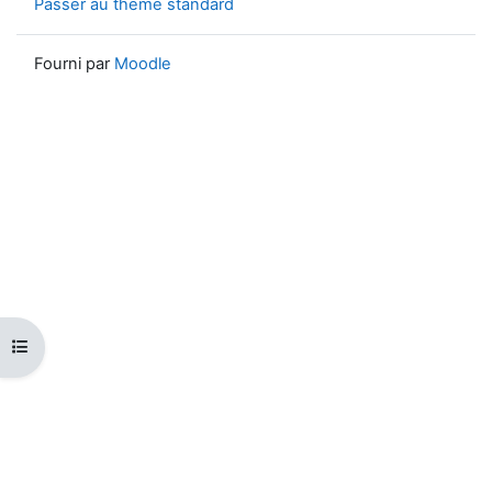
Passer au thème standard
Fourni par
Moodle
Ouvrir l’index du cours