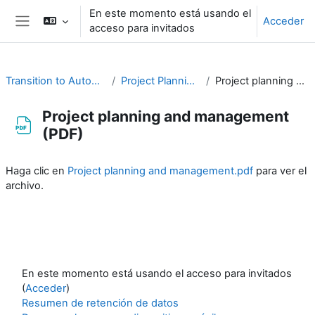
Salta al contenido principal
En este momento está usando el
Acceder
acceso para invitados
Panel lateral
Transition to Automation Training Material
Project Planning and Management
Project planning and management (PDF)
Project planning and management
(PDF)
Requisitos de finalización
Haga clic en
Project planning and management.pdf
para ver el
archivo.
En este momento está usando el acceso para invitados
(
Acceder
)
Resumen de retención de datos