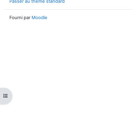
Passer au thème standard
Fourni par
Moodle
Ouvrir l’index du cours