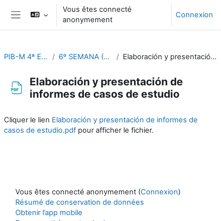
Passer au contenu principal
Vous êtes connecté
Connexion
anonymement
Panneau latéral
PIB-M 4ª Ed. (fase práctica)
6º SEMANA (Del 9 al 13 de octubre)
Elaboración y presentación de informes de casos de estudio
Elaboración y presentación de
informes de casos de estudio
Conditions d’achèvement
Cliquer le lien
Elaboración y presentación de informes de
casos de estudio.pdf
pour afficher le fichier.
Vous êtes connecté anonymement (
Connexion
)
Résumé de conservation de données
Obtenir l’app mobile