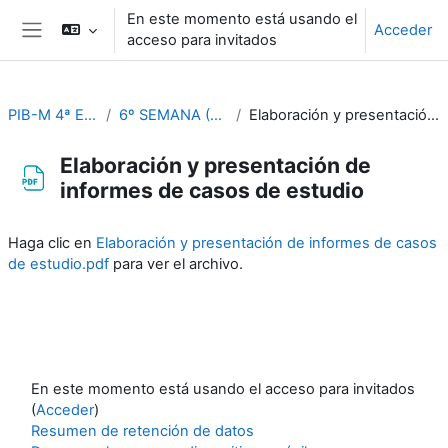
Salta al contenido principal
En este momento está usando el
Acceder
acceso para invitados
Panel lateral
PIB-M 4ª Ed. (fase práctica)
6º SEMANA (Del 9 al 13 de octubre)
Elaboración y presentación de informes de casos de estudio
Elaboración y presentación de
informes de casos de estudio
Requisitos de finalización
Haga clic en
Elaboración y presentación de informes de casos
de estudio.pdf
para ver el archivo.
En este momento está usando el acceso para invitados
(
Acceder
)
Resumen de retención de datos