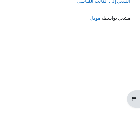
التبديل إلى القالب القياسي
مشغل بواسطة
مودل
هرس المقرر