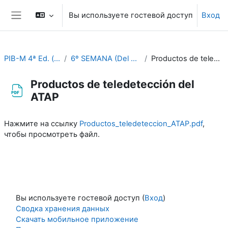
Перейти к основному содержанию
Вы используете гостевой доступ
Вход
Боковая панель
PIB-M 4ª Ed. (fase práctica)
6º SEMANA (Del 9 al 13 de octubre)
Productos de teledetección del ATAP
Productos de teledetección del
ATAP
Требуемые условия завершения
Нажмите на ссылку
Productos_teledeteccion_ATAP.pdf
,
чтобы просмотреть файл.
Вы используете гостевой доступ (
Вход
)
Сводка хранения данных
Скачать мобильное приложение