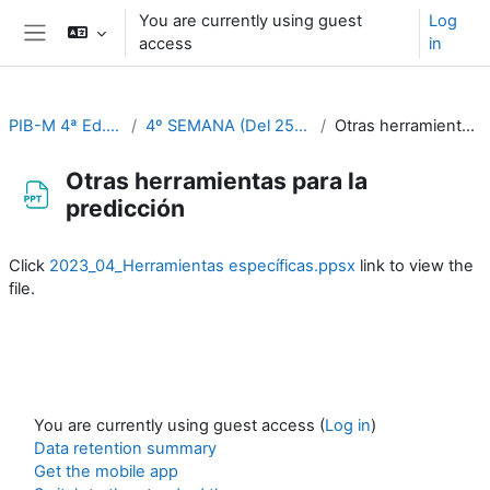
Skip to main content
You are currently using guest
Log
access
in
Side panel
PIB-M 4ª Ed. (fase práctica)
4º SEMANA (Del 25 al 29 de septiembre))
Otras herramientas para la predicción
Otras herramientas para la
predicción
Completion requirements
Click
2023_04_Herramientas específicas.ppsx
link to view the
file.
You are currently using guest access (
Log in
)
Data retention summary
Get the mobile app