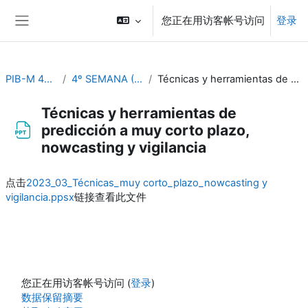
跳到主要内容
您正在用访客帐号访问
登录
停靠面板
PIB-M 4ª Ed. (fase práctica)
4º SEMANA (Del 25 al 29 de septiembre))
Técnicas y herramientas de predicción a muy corto plazo, nowcasting y vigilancia
Técnicas y herramientas de
predicción a muy corto plazo,
nowcasting y vigilancia
完成条件
点击
2023_03_Técnicas_muy corto_plazo_nowcasting y
vigilancia.ppsx
链接查看此文件
您正在用访客帐号访问 (
登录
)
‎数据保留摘要‎