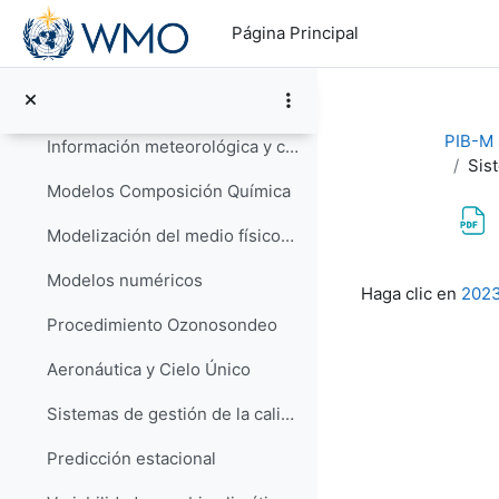
Salta al contenido principal
Guía Didáctica
Página Principal
1º SEMANA: CHARLAS TEMÁTICAS (Del 4 al 8 de septiembre)
Colapsar
Servicio Público: AEMET
PIB-M 4
Información meteorológica y climatológica
Sis
Modelos Composición Química
Modelización del medio físico-marino
Requisitos de f
Modelos numéricos
Haga clic en
2023
Procedimiento Ozonosondeo
Aeronáutica y Cielo Único
Sistemas de gestión de la calidad ISO 9001
Predicción estacional