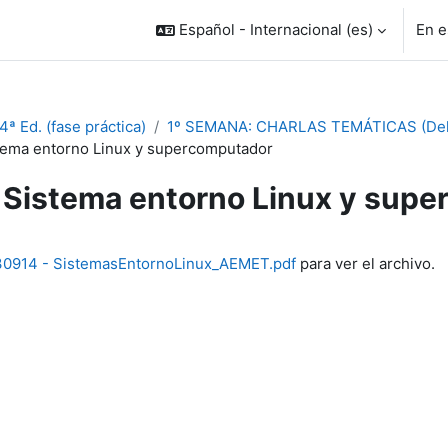
Español - Internacional ‎(es)‎
En e
ª Ed. (fase práctica)
1º SEMANA: CHARLAS TEMÁTICAS (Del 4
tema entorno Linux y supercomputador
Sistema entorno Linux y sup
inalización
0914 - SistemasEntornoLinux_AEMET.pdf
para ver el archivo.