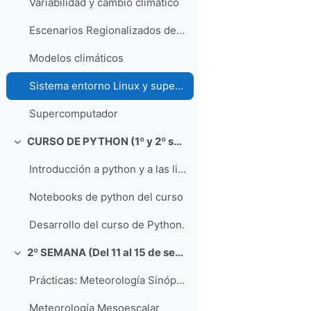
Variabilidad y cambio climático
Escenarios Regionalizados de Cambio Climático
Modelos climáticos
Sistema entorno Linux y supercomputador
Supercomputador
CURSO DE PYTHON (1º y 2º semana)
Colapsar
Introducción a python y a las librerías científicas
Notebooks de python del curso
Desarrollo del curso de Python.
2º SEMANA (Del 11 al 15 de septiembre)
Colapsar
Prácticas: Meteorología Sinóptica
Meteorología Mesoescalar