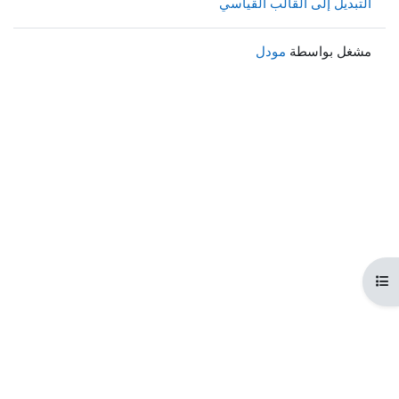
التبديل إلى القالب القياسي
مشغل بواسطة
مودل
هرس المقرر