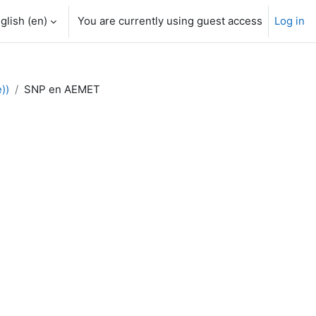
glish ‎(en)‎
You are currently using guest access
Log in
))
SNP en AEMET