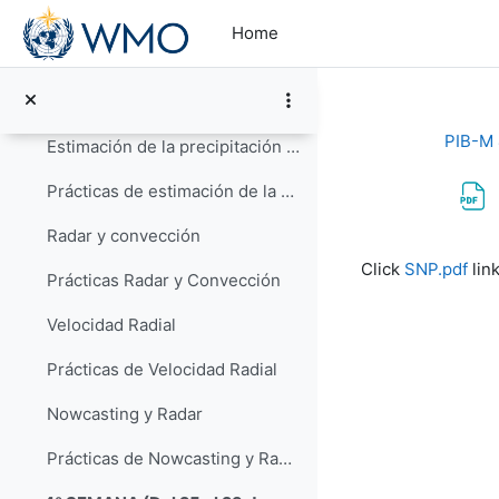
Skip to main content
Nowcasting. Requerimientos. Herramientas. Decalogo NWC.
Home
Nowcasting. Productos GOES para convección, nieblas y turbulencia
Radares (parte A)
PIB-M 4
Estimación de la precipitación con radar
Prácticas de estimación de la precipitación
Radar y convección
Completion re
Click
SNP.pdf
link
Prácticas Radar y Convección
Velocidad Radial
Prácticas de Velocidad Radial
Nowcasting y Radar
Prácticas de Nowcasting y Radar