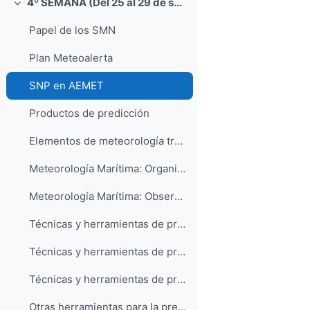
4º SEMANA (Del 25 al 29 de septiembre))
Collapse
Papel de los SMN
Plan Meteoalerta
SNP en AEMET
Productos de predicción
Elementos de meteorología tropical - Ernesto Barrera
Meteorología Marítima: Organización y productos
Meteorología Marítima: Observación y casos de estudio
Técnicas y herramientas de predicción a medio plazo
Técnicas y herramientas de predicción a corto plazo
Técnicas y herramientas de predicción a muy corto plazo, nowcasting y vigilancia
Otras herramientas para la predicción