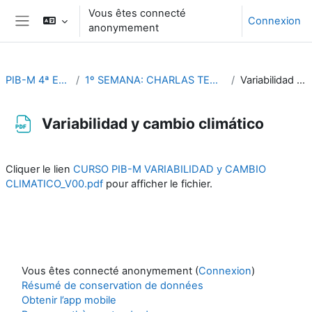
Passer au contenu principal
Vous êtes connecté
Connexion
anonymement
Panneau latéral
PIB-M 4ª Ed. (fase práctica)
1º SEMANA: CHARLAS TEMÁTICAS (Del 4 al 8 de septiembre)
Variabilidad y cambio climático
Variabilidad y cambio climático
Conditions d’achèvement
Cliquer le lien
CURSO PIB-M VARIABILIDAD y CAMBIO
CLIMATICO_V00.pdf
pour afficher le fichier.
Vous êtes connecté anonymement (
Connexion
)
Résumé de conservation de données
Obtenir l’app mobile