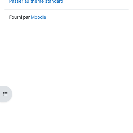
Passer au thème standard
Fourni par
Moodle
Ouvrir l’index du cours