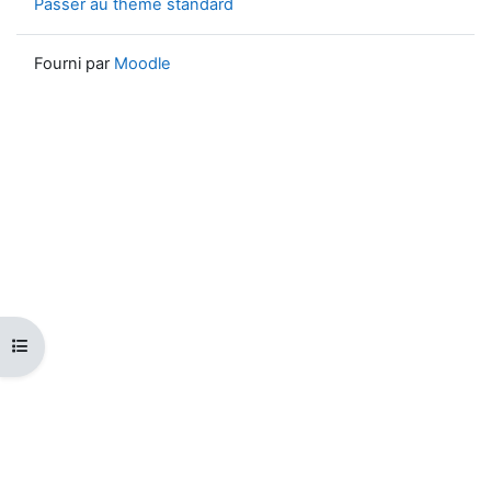
Passer au thème standard
Fourni par
Moodle
Ouvrir l’index du cours