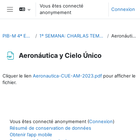
Passer au contenu principal
Vous êtes connecté
Connexion
anonymement
Panneau latéral
PIB-M 4ª Ed. (fase práctica)
1º SEMANA: CHARLAS TEMÁTICAS (Del 4 al 8 de septiembre)
Aeronáutica y Cielo Único
Aeronáutica y Cielo Único
Conditions d’achèvement
Cliquer le lien
Aeronautica-CUE-AM-2023.pdf
pour afficher le
fichier.
Vous êtes connecté anonymement (
Connexion
)
Résumé de conservation de données
Obtenir l’app mobile