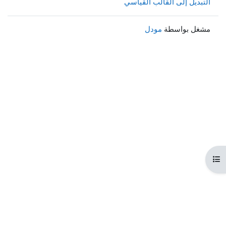
التبديل إلى القالب القياسي
مشغل بواسطة
مودل
هرس المقرر