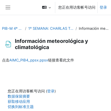
跳到主要内容
您正在用访客帐号访问
登录
停靠面板
PIB-M 4ª Ed. (fase práctica)
1º SEMANA: CHARLAS TEMÁTICAS (Del 4 al 8 de septiembre)
Información meteorológica y climatológica
Información meteorológica y
climatológica
完成条件
点击
AIMC_PIB4_ppsx.ppsx
链接查看此文件
您正在用访客帐号访问 (
登录
)
‎数据保留摘要‎
获取移动应用
切换到标准主题