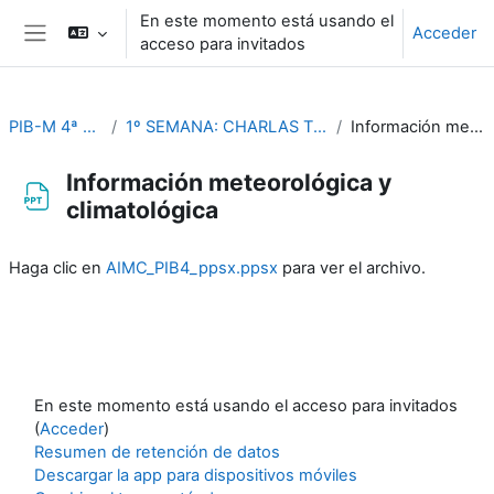
Salta al contenido principal
En este momento está usando el
Acceder
acceso para invitados
Panel lateral
PIB-M 4ª Ed. (fase práctica)
1º SEMANA: CHARLAS TEMÁTICAS (Del 4 al 8 de septiembre)
Información meteorológica y climatológica
Información meteorológica y
climatológica
Requisitos de finalización
Haga clic en
AIMC_PIB4_ppsx.ppsx
para ver el archivo.
En este momento está usando el acceso para invitados
(
Acceder
)
Resumen de retención de datos
Descargar la app para dispositivos móviles