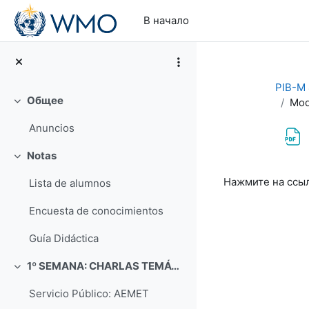
Перейти к основному содержанию
В начало
PIB-M 4
Общее
Mod
Свернуть
Anuncios
Notas
Свернуть
Требуемые ус
Нажмите на ссы
Lista de alumnos
Encuesta de conocimientos
Guía Didáctica
1º SEMANA: CHARLAS TEMÁTICAS (Del 4 al 8 de septiembre)
Свернуть
Servicio Público: AEMET