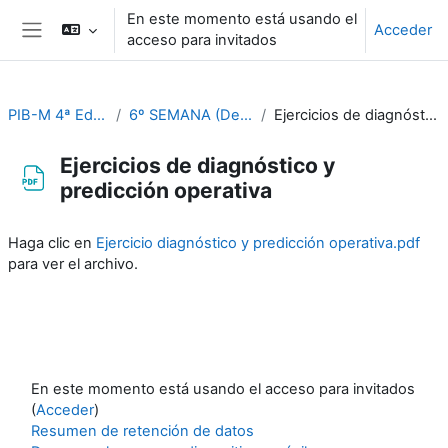
Salta al contenido principal
En este momento está usando el
Acceder
acceso para invitados
Panel lateral
PIB-M 4ª Ed. (fase práctica)
6º SEMANA (Del 9 al 13 de octubre)
Ejercicios de diagnóstico y predicción operativa
Ejercicios de diagnóstico y
predicción operativa
Requisitos de finalización
Haga clic en
Ejercicio diagnóstico y predicción operativa.pdf
para ver el archivo.
En este momento está usando el acceso para invitados
(
Acceder
)
Resumen de retención de datos